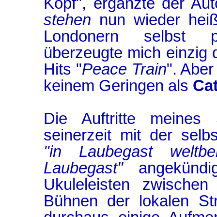
Kopf", ergänzte der A
stehen
nun wieder heiß
Londonern selbst pu
überzeugte mich einzig 
Hits "
Peace Train
". Aber
keinem Geringen als
Ca
Die Auftritte meines 
seinerzeit mit der selbs
"in Laubegast weltbe
Laubegast"
angekündig
Ukuleleisten zwische
Bühnen der lokalen St