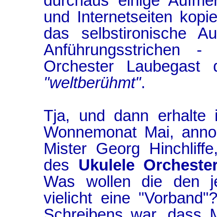
durchaus einige Aufme
und Internetseiten kop
das selbstironische A
Anführungsstrichen 
Orchester Laubegast d
"weltberühmt"
.
Tja, und dann erhalte
Wonnemonat Mai, anno 
Mister Georg Hinchlif
des
Ukulele Orchester
Was wollen die den j
vielicht eine "Vorband
Schreibens war, dass Mi