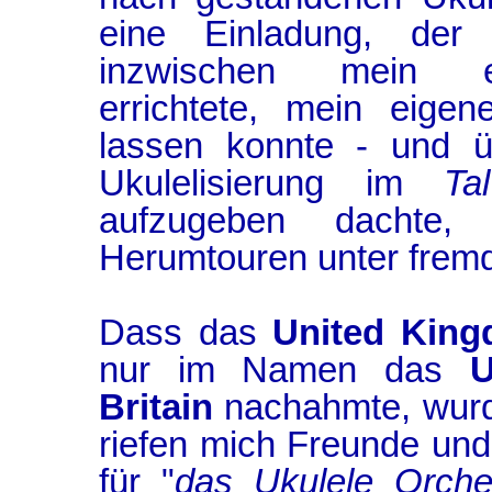
eine Einladung, der
inzwischen mein ei
errichtete, mein eige
lassen konnte - und ü
Ukulelisierung im
Ta
aufzugeben dachte,
Herumtouren unter fremd
Dass das
United King
nur im Namen das
U
Britain
nachahmte, wurde
riefen mich Freunde und
für "
das Ukulele Orche