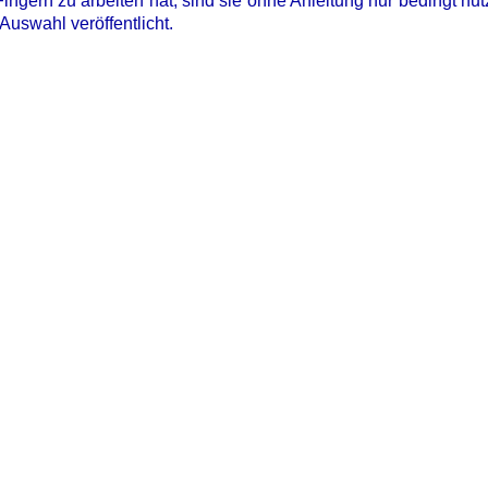
ngern zu arbeiten hat, sind sie ohne Anleitung nur bedingt nut
Auswahl veröffentlicht.