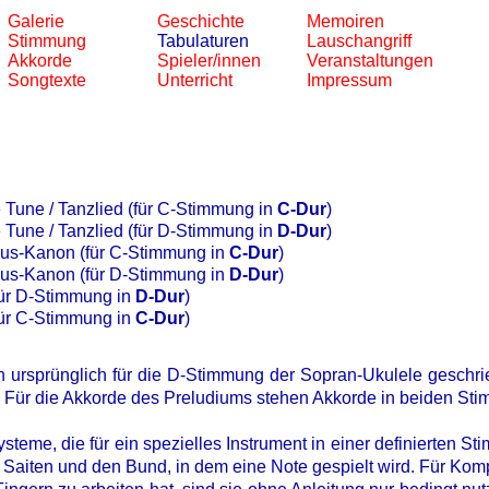
Galerie
Geschichte
Memoiren
Stimmung
Tabulaturen
Lauschangriff
Akkorde
Spieler/innen
Veranstaltungen
Songtexte
Unterricht
Impressum
Tune / Tanzlied (für C-Stimmung in
C-Dur
)
Tune / Tanzlied (für D-Stimmung in
D-Dur
)
aus-Kanon (für C-Stimmung in
C-Dur
)
aus-Kanon (für D-Stimmung in
D-Dur
)
für D-Stimmung in
D-Dur
)
für C-Stimmung in
C-Dur
)
 ursprünglich für die D-Stimmung der Sopran-Ukulele geschrie
 Für die Akkorde des Preludiums stehen Akkorde in beiden St
steme, die für ein spezielles Instrument in einer definierten S
e Saiten und den Bund, in dem eine Note gespielt wird. Für Kom