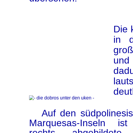
Die 
in 
gro
und 
dad
lau
deut
Auf den südpolinesis
Marquesas-Inseln ist
rechts abgebildete