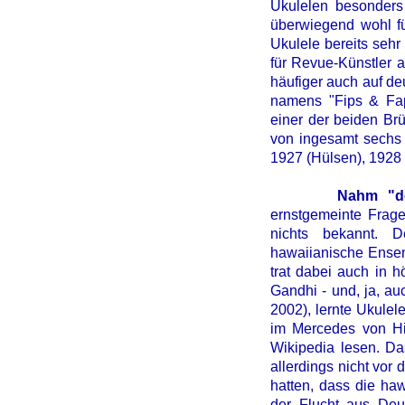
Ukulelen besonder
überwiegend wohl fü
Ukulele bereits sehr
für Revue-Künstler a
häufiger auch auf d
namens "Fips & Fap
einer der beiden Brü
von ingesamt sechs 
1927 (Hülsen), 1928 
Nahm "der Führ
ernstgemeinte Frage
nichts bekannt. 
hawaiianische Ensem
trat dabei auch in 
Gandhi - und, ja, a
2002), lernte Ukulel
im Mercedes von Hit
Wikipedia lesen. Da
allerdings nicht vo
hatten, dass die haw
der Flucht aus Deu