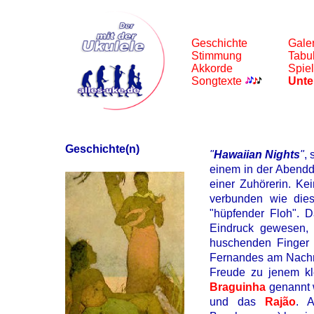
Geschichte
Gale
Stimmung
Tabu
Akkorde
Spiel
Songtexte
Unte
Geschichte(n)
"
Hawaiian Nights
"
, 
einem in der Aben
einer Zuhörerin. Ke
verbunden wie dies
"hüpfender Floh". D
Eindruck gewesen, 
huschenden Finger 
Fernandes am Nachmi
Freude zu jenem kle
Braguinha
genannt 
und das
Rajão
. 