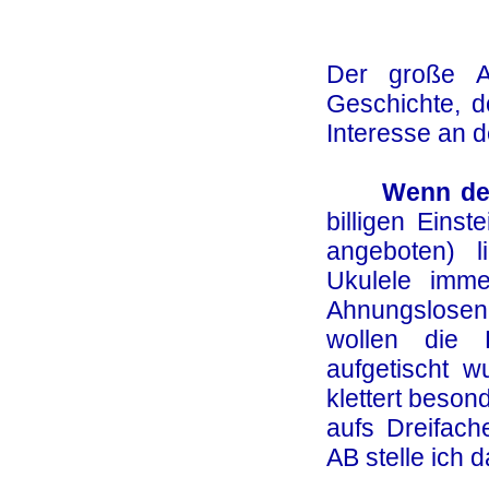
Der große A
Geschichte, d
Interesse an d
Wenn der W
billigen Einst
angeboten) 
Ukulele imm
Ahnungslose
wollen die 
aufgetischt w
klettert beson
aufs Dreifach
AB stelle ich 