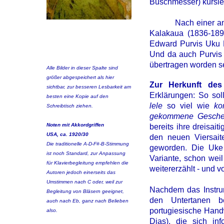
Buschmesser) kursiert
Nach einer andere
Kalakaua (1836-1891
Edward Purvis Uku L
Und da auch Purvis d
übertragen worden s
Alle Bilder in dieser Spalte sind
größer abgespeichert als hier
Zur Herkunft des
sichtbar, zur besseren
Lesbarkeit am
Erklärungen: So so
besten eine Kopie auf den
lele
so viel wie
ko
Schreibtisch ziehen.
gekommene Gesch
Noten mit Akkordgriffen
bereits ihre dreisai
USA, ca. 1920/30
den neuen Viersaite
Die traditionelle A-D-F#-B-Stimmung
geworden. Die Uke a
ist noch Standard, zur Anpassung
Variante, schon weil
für Klavierbegleitung empfehlen die
weitererzählt - und vo
Autoren jedoch einerseits das
Umstimmen nach C oder, weil zur
Nachdem das Instrum
Begleitung von Bläsern geeignet,
den Untertanen b
auch nach Eb, ganz nach Belieben
portugiesische Hand
also.
Dias), die sich in