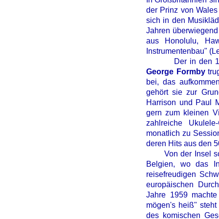
der Prinz von Wales 
sich in den Musiklä
Jahren überwiegend 
aus Honolulu, Hawa
Instrumentenbau" (L
Der in den 1930er
George Formby
tru
bei, das aufkommend
gehört sie zur Grun
Harrison und Paul M
gern zum kleinen Vi
zahlreiche Ukulel
monatlich zu Session
deren Hits aus den 
Von der Insel schw
Belgien, wo das In
reisefreudigen Schw
europäischen Durch
Jahre 1959 machte 
mögen's heiß" steht 
des komischen Gesc