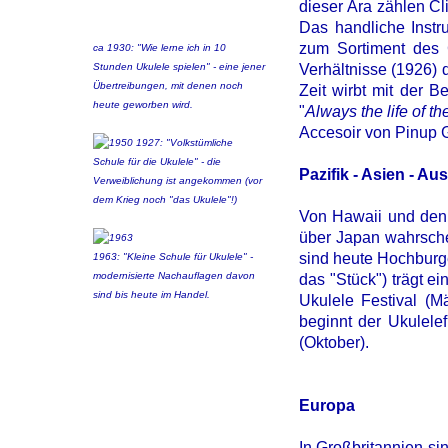
dieser Ära zählen Cl
Das handliche Instr
zum Sortiment des G
ca 1930: "Wie lerne ich in 10
Stunden Ukulele spielen" - eine jener
Verhältnisse (1926) 
Übertreibungen, mit denen noch
Zeit wirbt mit der B
heute geworben wird.
"
Always the life of the
Accesoir von Pinup G
1927: "Volkstümliche
Schule für die Ukulele" - die
Pazifik - Asien - Aus
Verweiblichung ist angekommen (vor
dem Krieg noch "das Ukulele"!)
Von Hawaii und den 
über Japan wahrsche
sind heute Hochburge
1963: "Kleine Schule für Ukulele" -
modernisierte Nachauflagen davon
das "Stück") trägt ein
sind bis heute im Handel.
Ukulele Festival (M
beginnt der Ukulele
(Oktober).
Europa
In Großbritannien si