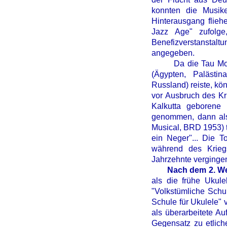
konnten die Musike
Hinterausgang flieh
Jazz Age" zufolge
Benefizverstanstalt
angegeben.
Da die Tau Moe Fa
(Ägypten, Palästin
Russland) reiste, kön
vor Ausbruch des Kri
Kalkutta geborene
genommen, dann als
Musical, BRD 1953) t
ein Neger"...
Die T
während des Krieg
Jahrzehnte vergingen
Nach dem 2. Wel
als die frühe Ukule
"Volkstümliche Schu
Schule für Ukulele" 
als überarbeitete Au
Gegensatz zu etlich