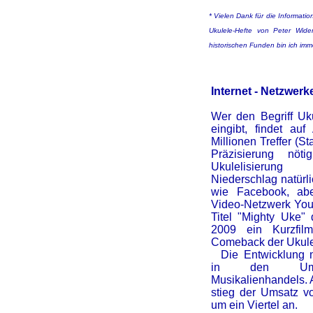
* Vielen Dank für die Informatio
Ukulele-Hefte von Peter Wid
historischen Funden bin ich imme
Internet - Netzwerk
Wer den Begriff Uk
eingibt, findet au
Millionen Treffer (St
Präzisierung nöt
Ukulelisierung
Niederschlag natürl
wie Facebook, ab
Video-Netzwerk Yo
Titel "Mighty Uke" 
2009 ein Kurzfil
Comeback der Ukule
Die Entwicklung ma
in den Ums
Musikalienhandels. 
stieg der Umsatz 
um ein Viertel an
.