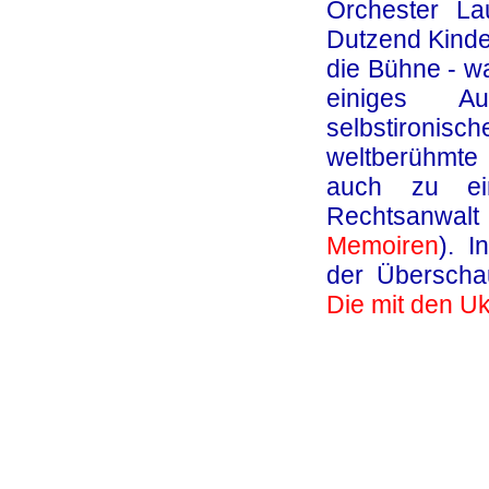
Orchester La
Dutzend Kinder
die Bühne - wa
einiges A
selbstironisc
weltberühmte
auch zu ein
Rechtsanwal
Memoiren
). 
der Überschau
Die mit den U