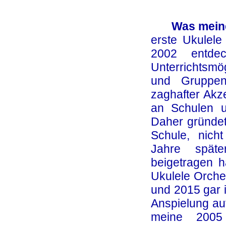
Was meine
erste Ukulel
2002 entde
Unterrichtsmö
und Gruppenu
zaghafter Akz
an Schulen un
Daher gründet
Schule, nich
Jahre späte
beigetragen h
Ukulele Orches
und 2015 gar 
Anspielung au
meine 2005 