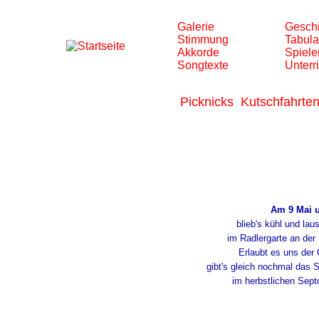
Galerie
Geschi
Stimmung
Tabula
Akkorde
Spiele
Songtexte
Unterr
Picknicks
Kutschfahrte
Am 9 Mai 
blieb's kühl und lau
im Radlergarte an der
Erlaubt es uns der
gibt's gleich nochmal das 
im herbstlichen Sept