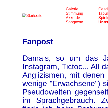
Galerie
Gesch
Stimmung
Tabul
Akkorde
Spiel
Songtexte
Unter
Fanpost
Damals, so um das Jah
Instagram, Tictoc... All 
Anglizismen, mit denen 
wenige "Erwachsene") si
Pseudowelten gegenseit
im Sprachgebrauch. Zw