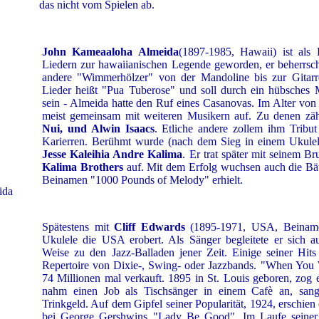
das nicht vom Spielen ab.
John Kameaaloha Almeida
(1897-1985, Hawaii) ist al
Liedern zur hawaiianischen Legende geworden, er beherrsch
andere "Wimmerhölzer" von der Mandoline bis zur Gitarre
Lieder heißt "Pua Tuberose" und soll durch ein hübsches 
sein - Almeida hatte den Ruf eines Casanovas. Im Alter von 1
meist gemeinsam mit weiteren Musikern auf. Zu denen zä
Nui, und Alwin Isaacs
. Etliche andere zollem ihm Tribut 
Karierren. Berühmt wurde (nach dem Sieg in einem Ukule
Jesse Kaleihia Andre Kalima
. Er trat später mit seinem B
Kalima Brothers
auf. Mit dem Erfolg wuchsen auch die Bäu
Beinamen "1000 Pounds of Melody" erhielt.
Spätestens mit
Cliff Edwards
(1895-1971, USA, Beiname:
Ukulele die USA erobert. Als Sänger begleitete er sich 
Weise zu den Jazz-Balladen jener Zeit. Einige seiner Hi
Repertoire von Dixie-, Swing- oder Jazzbands. "When You
74 Millionen mal verkauft. 1895 in St. Louis geboren, zog
nahm einen Job als Tischsänger in einem Cafè an, sang
Trinkgeld. Auf dem Gipfel seiner Popularität, 1924, erschie
bei George Gershwins "Lady Be Good". Im Laufe seiner K