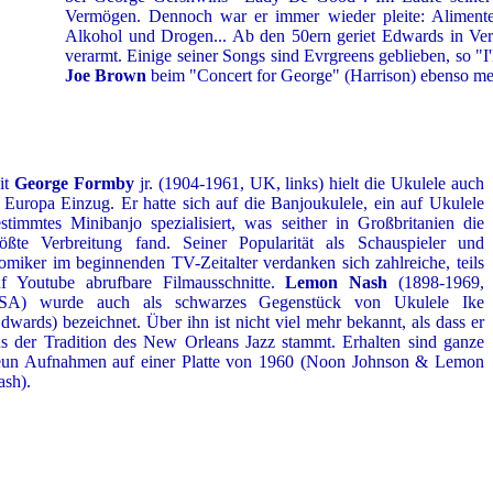
Vermögen. Dennoch war er immer wieder pleite: Alimente,
Alkohol und Drogen... Ab den 50ern geriet Edwards in Ver
verarmt. Einige seiner Songs sind Evrgreens geblieben, so "I
Joe Brown
beim "Concert for George" (Harrison) ebenso mei
it
George Formby
jr. (1904-1961, UK, links) hielt die Ukulele auch
 Europa Einzug. Er hatte sich auf die Banjoukulele, ein auf Ukulele
stimmtes Minibanjo spezialisiert, was seither in Großbritanien die
rößte Verbreitung fand. Seiner Popularität als Schauspieler und
miker im beginnenden TV-Zeitalter verdanken sich zahlreiche, teils
f Youtube abrufbare Filmausschnitte.
Lemon Nash
(1898-1969,
SA) wurde auch als schwarzes Gegenstück von Ukulele Ike
dwards) bezeichnet. Über ihn ist nicht viel mehr bekannt, als dass er
s der Tradition des New Orleans Jazz stammt. Erhalten sind ganze
eun Aufnahmen auf einer Platte von 1960 (Noon Johnson & Lemon
sh).