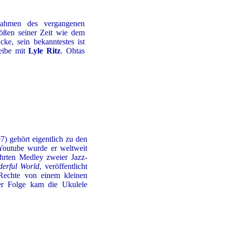
ahmen des vergangenen
rößen seiner Zeit wie dem
cke, sein bekanntestes ist
eibe mit
Lyle Ritz
. Ohtas
) gehört eigentlich zu den
 Youtube wurde er weltweit
ührten Medley zweier Jazz-
erful World
, veröffentlicht
 Rechte von einem kleinen
er Folge kam die Ukulele