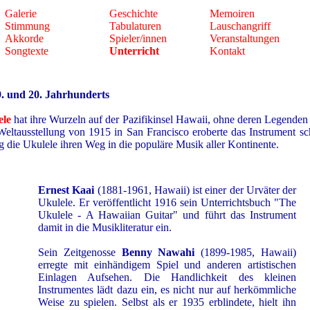
Galerie
Geschichte
Memoiren
Stimmung
Tabulaturen
Lauschangriff
Akkorde
Spieler/innen
Veranstaltungen
Songtexte
Unterricht
Kontakt
. und 20. Jahrhunderts
ele
hat ihre Wurzeln auf der Pazifikinsel Hawaii, ohne deren Legenden 
 Weltausstellung von 1915 in San Francisco eroberte das Instrument s
g die Ukulele ihren Weg in die populäre Musik aller Kontinente.
Ernest Kaai
(1881-1961, Hawaii) ist einer der Urväter der
Ukulele. Er veröffentlicht 1916 sein Unterrichtsbuch "The
Ukulele - A Hawaiian Guitar" und führt das Instrument
damit in die Musikliteratur ein.
Sein Zeitgenosse
Benny Nawahi
(1899-1985, Hawaii)
erregte mit einhändigem Spiel und anderen artistischen
Einlagen Aufsehen. Die Handlichkeit des kleinen
Instrumentes lädt dazu ein, es nicht nur auf herkömmliche
Weise zu spielen. Selbst als er 1935 erblindete, hielt ihn