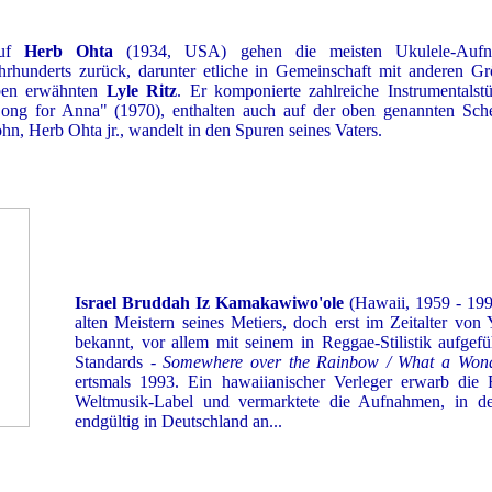
uf
Herb Ohta
(1934, USA) gehen die meisten Ukulele-Aufn
hrhunderts zurück, darunter etliche in Gemeinschaft mit anderen G
ben erwähnten
Lyle Ritz
. Er komponierte zahlreiche Instrumentalstü
ong for Anna" (1970), enthalten auch auf der oben genannten Sch
hn, Herb Ohta jr., wandelt in den Spuren seines Vaters.
Israel Bruddah Iz Kamakawiwo'ole
(Hawaii, 1959 - 1997
alten Meistern seines Metiers, doch erst im Zeitalter von
bekannt, vor allem mit seinem in Reggae-Stilistik aufgef
Standards
- Somewhere over the Rainbow / What a Wond
ertsmals 1993. Ein hawaiianischer Verleger erwarb die
Weltmusik-Label und vermarktete die Aufnahmen, in d
endgültig in Deutschland an...