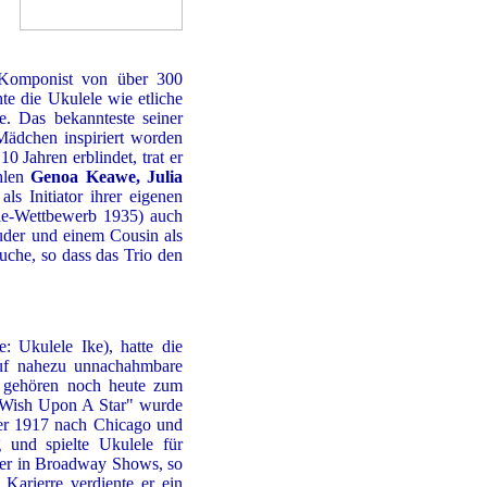
s Komponist von über 300
te die Ukulele wie etliche
. Das bekannteste seiner
Mädchen inspiriert worden
0 Jahren erblindet, trat er
hlen
Genoa Keawe, Julia
als Initiator ihrer eigenen
le-Wettbewerb 1935) auch
ruder und einem Cousin als
che, so dass das Trio den
 Ukulele Ike), hatte die
auf nahezu unnachahmbare
ts gehören noch heute zum
 Wish Upon A Star" wurde
 er 1917 nach Chicago und
 und spielte Ukulele für
n er in Broadway Shows, so
arierre verdiente er ein