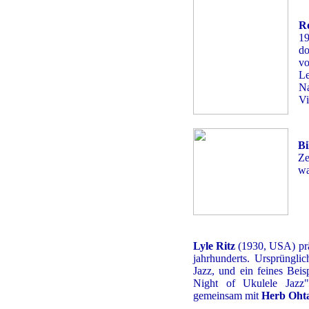
R
19
do
vo
L
Na
Vi
Bi
Ze
wa
Lyle Ritz
(1930, USA) pr
jahrhunderts. Ursprüngli
Jazz, und ein feines Beis
Night of Ukulele Jazz"
gemeinsam mit
Herb Oht