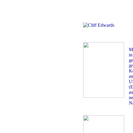
M
in
ge
g
Ko
au
U
(E
au
n
Na