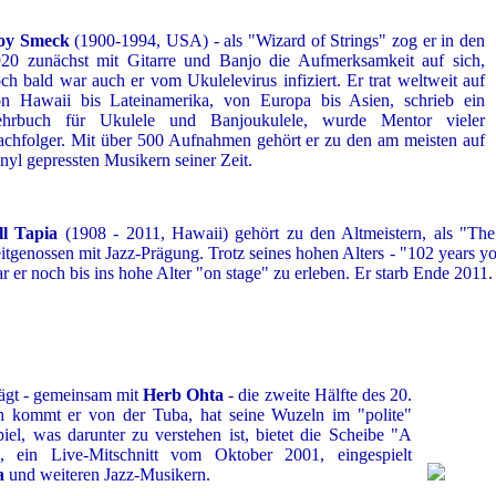
oy Smeck
(1900-1994, USA) - als "Wizard of Strings" zog er in den
20 zunächst mit Gitarre und Banjo die Aufmerksamkeit auf sich,
ch bald war auch er vom Ukulelevirus infiziert. Er trat weltweit auf
n Hawaii bis Lateinamerika, von Europa bis Asien, schrieb ein
ehrbuch für Ukulele und Banjoukulele, wurde Mentor vieler
chfolger. Mit über 500 Aufnahmen gehört er zu den am meisten auf
nyl gepressten Musikern seiner Zeit.
ll Tapia
(1908 - 2011, Hawaii) gehört zu den Altmeistern, als "Th
itgenossen mit Jazz-Prägung. Trotz seines hohen Alters - "102 years yo
r er noch bis ins hohe Alter "on stage" zu erleben. Er starb Ende 2011.
ägt - gemeinsam mit
Herb Ohta
- die zweite Hälfte des 20.
ch kommt er von der Tuba, hat seine Wuzeln im "polite"
piel, was darunter zu verstehen ist, bietet die Scheibe "A
, ein Live-Mitschnitt vom Oktober 2001, eingespielt
a
und weiteren Jazz-Musikern.